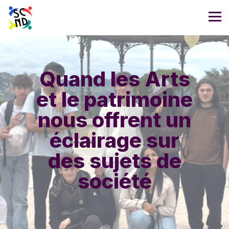
Quand les Arts
et le patrimoine
nous offrent un
éclairage sur
des sujets de
société